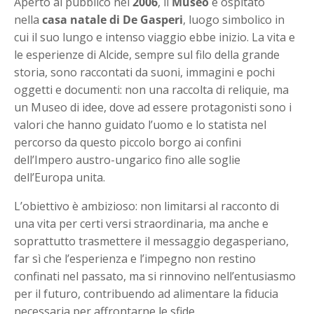
Aperto al pubblico nel
2006
, il
Museo
è ospitato
nella
casa natale di De Gasperi
, luogo simbolico in
cui il suo lungo e intenso viaggio ebbe inizio. La vita e
le esperienze di Alcide, sempre sul filo della grande
storia, sono raccontati da suoni, immagini e pochi
oggetti e documenti: non una raccolta di reliquie, ma
un Museo di idee, dove ad essere protagonisti sono i
valori che hanno guidato l’uomo e lo statista nel
percorso da questo piccolo borgo ai confini
dell’Impero austro-ungarico fino alle soglie
dell’Europa unita.
L’obiettivo è ambizioso: non limitarsi al racconto di
una vita per certi versi straordinaria, ma anche e
soprattutto trasmettere il messaggio degasperiano,
far sì che l’esperienza e l’impegno non restino
confinati nel passato, ma si rinnovino nell’entusiasmo
per il futuro, contribuendo ad alimentare la fiducia
necessaria per affrontarne le sfide.