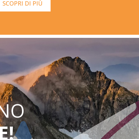
SCOPRI DI PIÙ
INO
E!