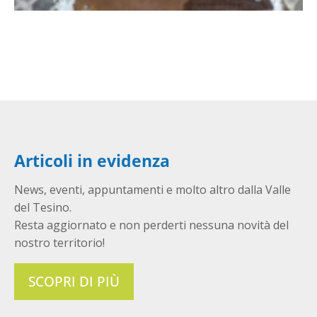
Articoli in evidenza
News, eventi, appuntamenti e molto altro dalla Valle
del Tesino.
Resta aggiornato e non perderti nessuna novità del
nostro territorio!
SCOPRI DI PIÙ