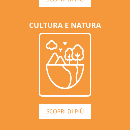
CULTURA E NATURA
SCOPRI DI PIÙ