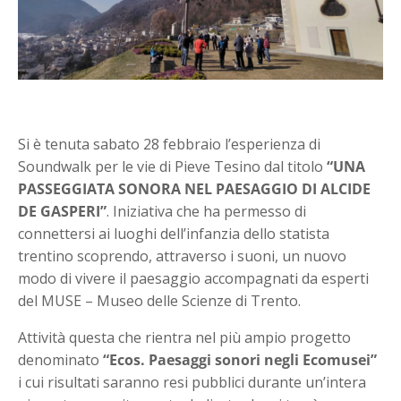
Si è tenuta sabato 28 febbraio l’esperienza di
Soundwalk per le vie di Pieve Tesino dal titolo
“UNA
PASSEGGIATA SONORA NEL PAESAGGIO DI ALCIDE
DE GASPERI”
. Iniziativa che ha permesso di
connettersi ai luoghi dell’infanzia dello statista
trentino scoprendo, attraverso i suoni, un nuovo
modo di vivere il paesaggio accompagnati da esperti
del MUSE – Museo delle Scienze di Trento.
Attività questa che rientra nel più ampio progetto
denominato
“Ecos. Paesaggi sonori negli Ecomusei”
i cui risultati saranno resi pubblici durante un’intera