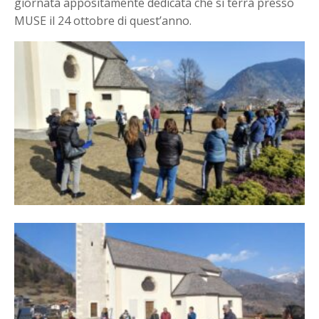
giornata appositamente dedicata che si terrà presso
MUSE il 24 ottobre di quest’anno.