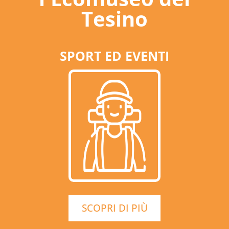
Tesino
SPORT ED EVENTI
SCOPRI DI PIÙ