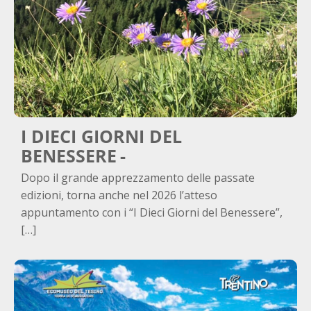
I DIECI GIORNI DEL
BENESSERE
Dopo il grande apprezzamento delle passate
edizioni, torna anche nel 2026 l’atteso
appuntamento con i “I Dieci Giorni del Benessere”,
[…]