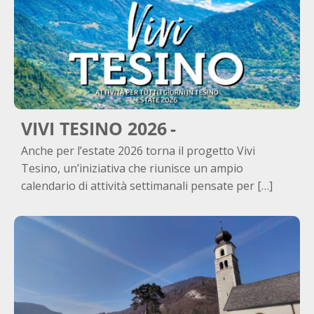
VIVI TESINO 2026
Anche per l’estate 2026 torna il progetto Vivi
Tesino, un’iniziativa che riunisce un ampio
calendario di attività settimanali pensate per […]