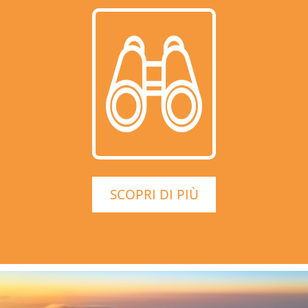
SCOPRI DI PIÙ