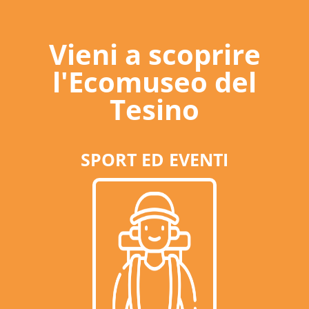
Vieni a scoprire
l'Ecomuseo del
Tesino
SPORT ED EVENTI