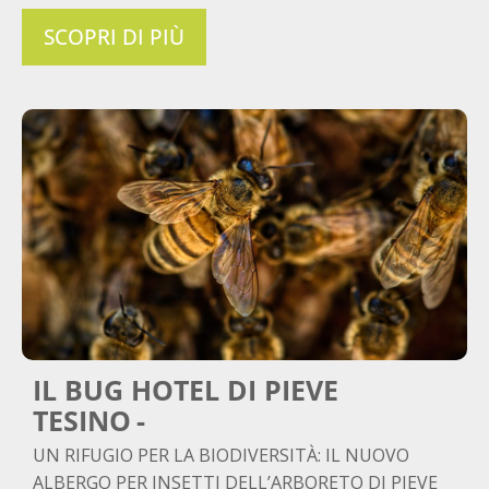
SCOPRI DI PIÙ
IL BUG HOTEL DI PIEVE
TESINO
UN RIFUGIO PER LA BIODIVERSITÀ: IL NUOVO
ALBERGO PER INSETTI DELL’ARBORETO DI PIEVE