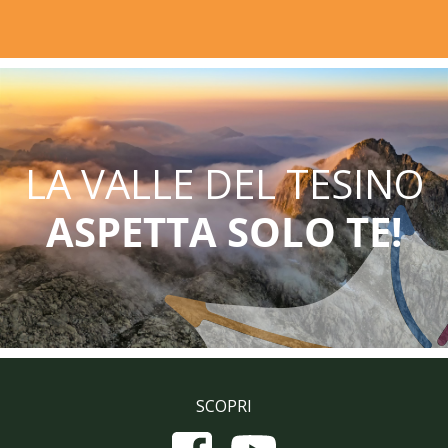
LA VALLE DEL TESINO
ASPETTA SOLO TE!
SCOPRI