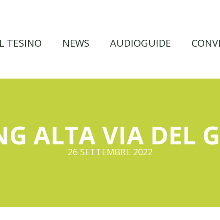
IL TESINO
NEWS
AUDIOGUIDE
CONV
NG ALTA VIA DEL 
26 SETTEMBRE 2022