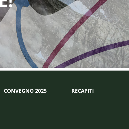
E!
CONVEGNO 2025
RECAPITI