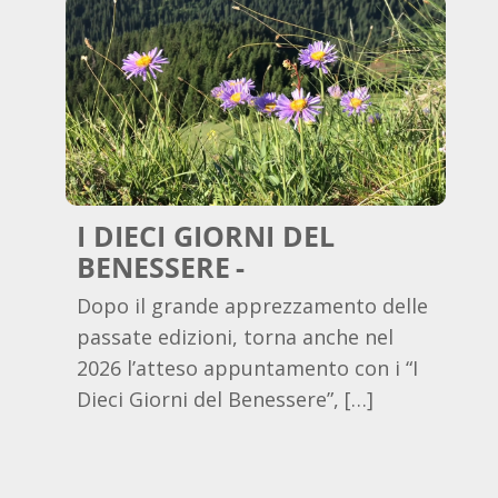
I DIECI GIORNI DEL
BENESSERE
Dopo il grande apprezzamento delle
passate edizioni, torna anche nel
2026 l’atteso appuntamento con i “I
Dieci Giorni del Benessere”, […]