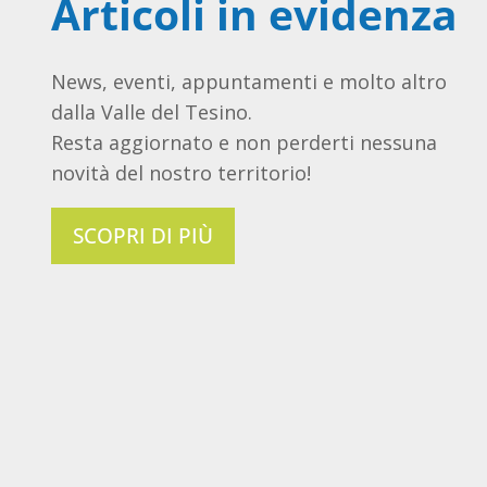
Articoli in evidenza
News, eventi, appuntamenti e molto altro
dalla Valle del Tesino.
Resta aggiornato e non perderti nessuna
novità del nostro territorio!
SCOPRI DI PIÙ