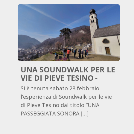
UNA SOUNDWALK PER LE
VIE DI PIEVE TESINO
Si è tenuta sabato 28 febbraio
l’esperienza di Soundwalk per le vie
di Pieve Tesino dal titolo “UNA
PASSEGGIATA SONORA […]