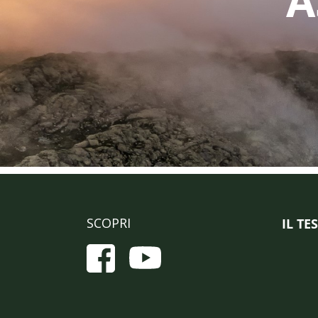
A
SCOPRI
IL TE