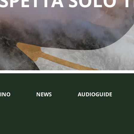
SPETTA SOLO T
SINO
NEWS
AUDIOGUIDE