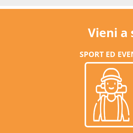
Vieni a
SPORT ED EVE