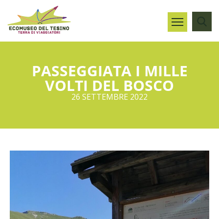
PASSEGGIATA I MILLE
VOLTI DEL BOSCO
26 SETTEMBRE 2022