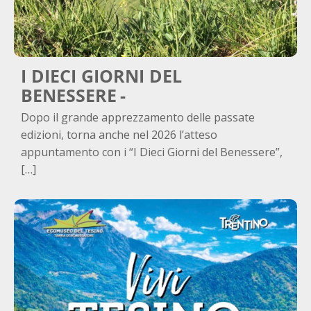
I DIECI GIORNI DEL
BENESSERE
Dopo il grande apprezzamento delle passate
edizioni, torna anche nel 2026 l’atteso
appuntamento con i “I Dieci Giorni del Benessere”,
[…]