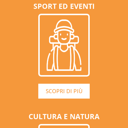
SPORT ED EVENTI
SCOPRI DI PIÙ
CULTURA E NATURA