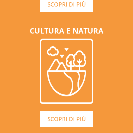
SCOPRI DI PIÙ
CULTURA E NATURA
SCOPRI DI PIÙ