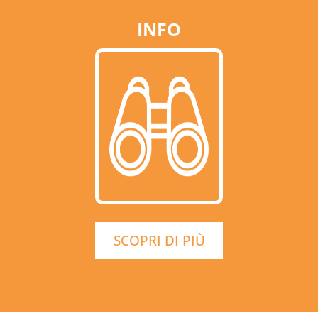
INFO
SCOPRI DI PIÙ