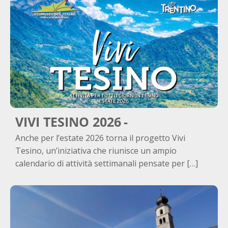
VIVI TESINO 2026
Anche per l’estate 2026 torna il progetto Vivi
Tesino, un’iniziativa che riunisce un ampio
calendario di attività settimanali pensate per […]