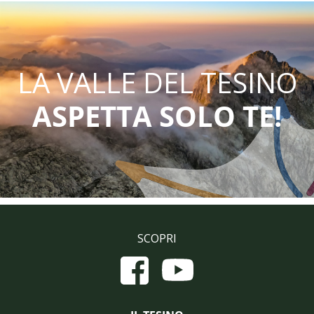
LA VALLE DEL TESINO
ASPETTA SOLO TE!
SCOPRI