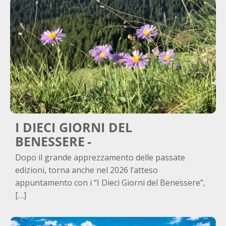
I DIECI GIORNI DEL
BENESSERE
Dopo il grande apprezzamento delle passate
edizioni, torna anche nel 2026 l’atteso
appuntamento con i “I Dieci Giorni del Benessere”,
[…]