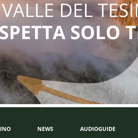
 VALLE DEL TES
SPETTA SOLO T
SINO
NEWS
AUDIOGUIDE