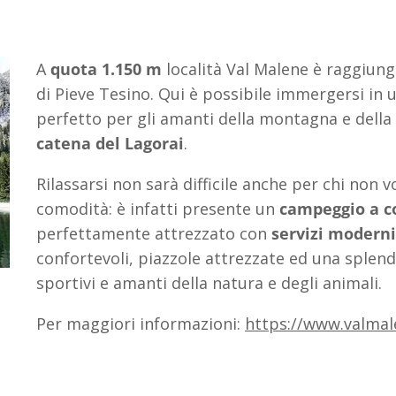
A
quota 1.150 m
località Val Malene è raggiung
di Pieve Tesino. Qui è possibile immergersi in 
perfetto per gli amanti della montagna e della
catena del Lagorai
.
Rilassarsi non sarà difficile anche per chi non
comodità: è infatti presente un
campeggio a c
perfettamente attrezzato con
servizi moderni
confortevoli, piazzole attrezzate ed una splend
sportivi e amanti della natura e degli animali.
Per maggiori informazioni:
https://www.valmal