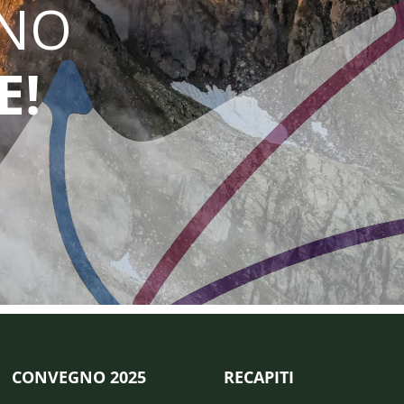
INO
E!
CONVEGNO 2025
RECAPITI