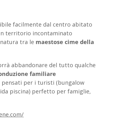
ibile facilmente dal centro abitato
un territorio incontaminato
 natura tra le
maestose cime della
 vorrà abbandonare del tutto qualche
onduzione familiare
pensati per i turisti (bungalow
ida piscina) perfetto per famiglie,
ene.com/