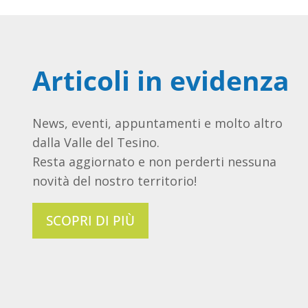
Articoli in evidenza
News, eventi, appuntamenti e molto altro
dalla Valle del Tesino.
Resta aggiornato e non perderti nessuna
novità del nostro territorio!
SCOPRI DI PIÙ