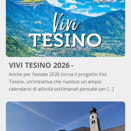
VIVI TESINO 2026
Anche per l’estate 2026 torna il progetto Vivi
Tesino, un’iniziativa che riunisce un ampio
calendario di attività settimanali pensate per […]