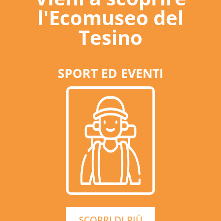
l'Ecomuseo del
Tesino
SPORT ED EVENTI
SCOPRI DI PIÙ