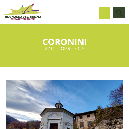
CORONINI
22 OTTOBRE 2025