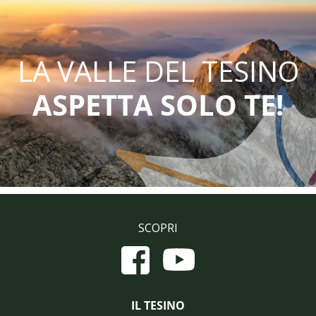
LA VALLE DEL TESINO
ASPETTA SOLO TE!
SCOPRI
IL TESINO