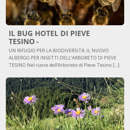
IL BUG HOTEL DI PIEVE
TESINO
UN RIFUGIO PER LA BIODIVERSITÀ: IL NUOVO
ALBERGO PER INSETTI DELL’ARBORETO DI PIEVE
TESINO Nel cuore dell’Arboreto di Pieve Tesino […]