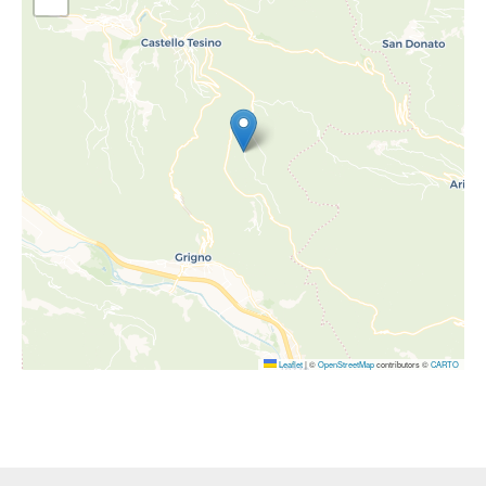
Leaflet
|
©
OpenStreetMap
contributors ©
CARTO