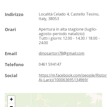
Indirizzo
Località Celado 4, Castello Tesino,
Italy, 38053
Orari
Apertura in alta stagione (luglio-
agosto-periodo natalizio):
Tutti i giorni: 12.00 - 14.30 / 18.00 -
24.00
Email
dinosartori78@gmail.com
Telefono
0461 594147
Social
https://m.facebook.com/people/Ristor
Ai-Larici/100063695134969/
+
−