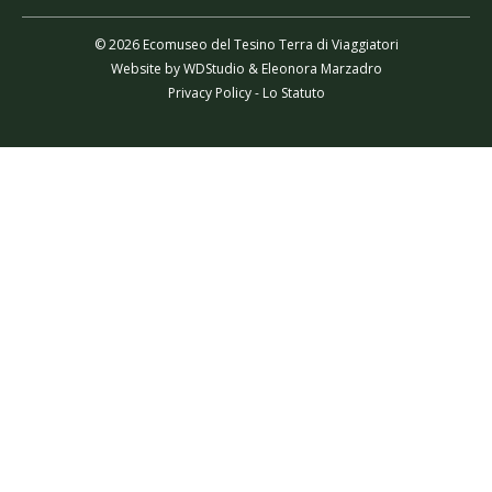
© 2026 Ecomuseo del Tesino Terra di Viaggiatori
Website by
WDStudio
&
Eleonora Marzadro
Privacy Policy
-
Lo Statuto