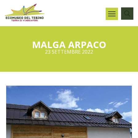
MALGA ARPACO
23 SETTEMBRE 2022