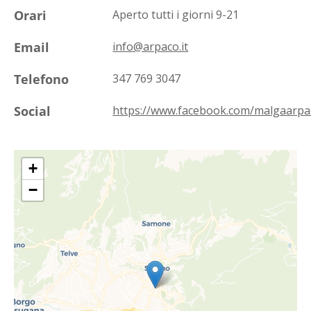
Orari
Aperto tutti i giorni 9-21
Email
info@arpaco.it
Telefono
347 769 3047
Social
https://www.facebook.com/malgaarpa
+
−