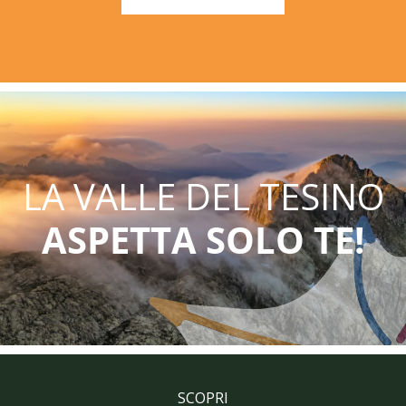
LA VALLE DEL TESINO
ASPETTA SOLO TE!
SCOPRI