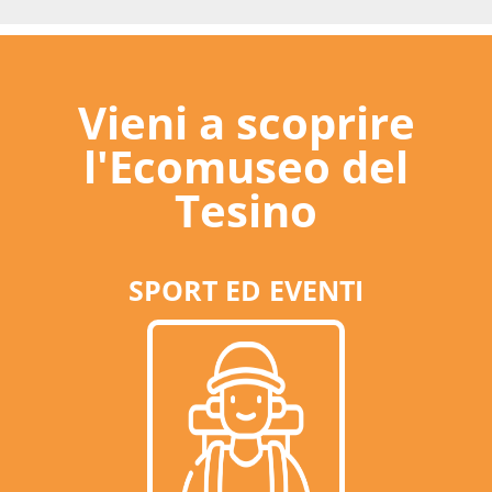
Vieni a scoprire
l'Ecomuseo del
Tesino
SPORT ED EVENTI