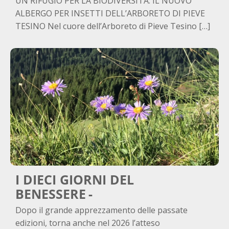
UN RIFUGIO PER LA BIODIVERSITÀ: IL NUOVO
ALBERGO PER INSETTI DELL’ARBORETO DI PIEVE
TESINO Nel cuore dell’Arboreto di Pieve Tesino […]
I DIECI GIORNI DEL
BENESSERE
Dopo il grande apprezzamento delle passate
edizioni, torna anche nel 2026 l’atteso