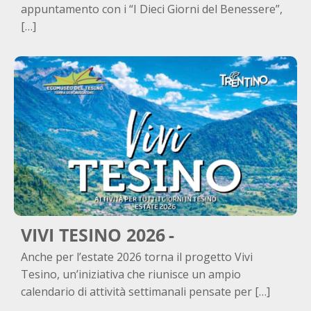
appuntamento con i “I Dieci Giorni del Benessere”,
[…]
VIVI TESINO 2026
Anche per l’estate 2026 torna il progetto Vivi
Tesino, un’iniziativa che riunisce un ampio
calendario di attività settimanali pensate per […]