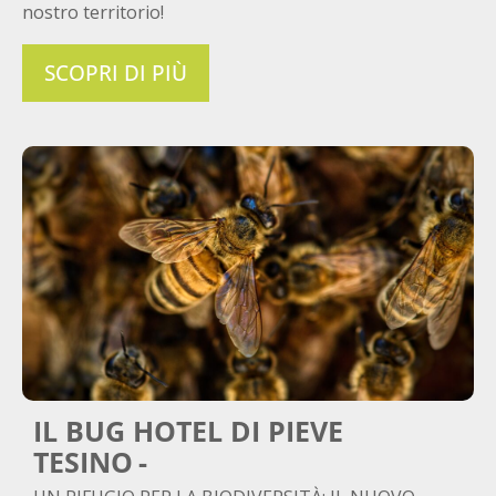
nostro territorio!
SCOPRI DI PIÙ
IL BUG HOTEL DI PIEVE
TESINO