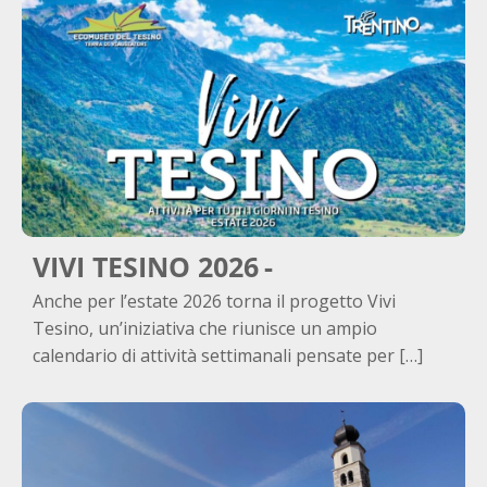
VIVI TESINO 2026
Anche per l’estate 2026 torna il progetto Vivi
Tesino, un’iniziativa che riunisce un ampio
calendario di attività settimanali pensate per […]