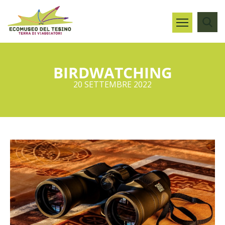
BIRDWATCHING
20 SETTEMBRE 2022