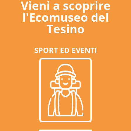
Vieni a scoprire
l'Ecomuseo del
Tesino
SPORT ED EVENTI