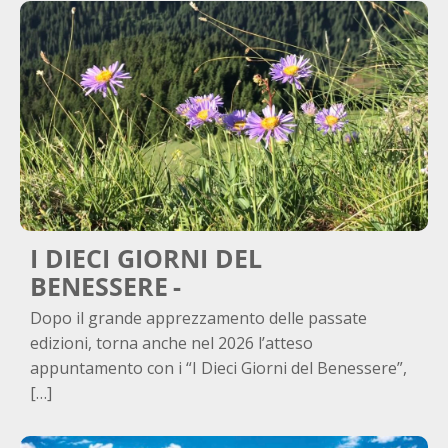
I DIECI GIORNI DEL
BENESSERE
Dopo il grande apprezzamento delle passate
edizioni, torna anche nel 2026 l’atteso
appuntamento con i “I Dieci Giorni del Benessere”,
[…]