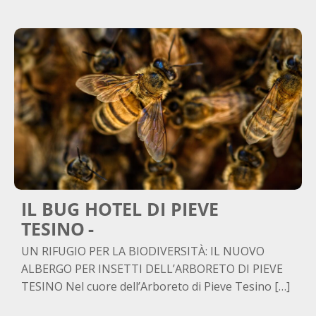
IL BUG HOTEL DI PIEVE
TESINO
UN RIFUGIO PER LA BIODIVERSITÀ: IL NUOVO
ALBERGO PER INSETTI DELL’ARBORETO DI PIEVE
TESINO Nel cuore dell’Arboreto di Pieve Tesino […]