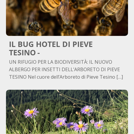
IL BUG HOTEL DI PIEVE
TESINO
UN RIFUGIO PER LA BIODIVERSITÀ: IL NUOVO
ALBERGO PER INSETTI DELL’ARBORETO DI PIEVE
TESINO Nel cuore dell’Arboreto di Pieve Tesino […]