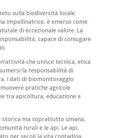
eto sulla biodiversità locale.
auna impollinatrice, è emerso come
turale di eccezionale valore. La
responsabilità, capace di coniugare
gio.
n’attività che unisce tecnica, etica
ssumersi la responsabilità di
a. I dati di biomonitoraggio
omuovere pratiche agricole
me tra apicoltura, educazione e
va storica ma soprattutto umana,
munità rurali e le api. Le api,
o per secoli la vita contadina,