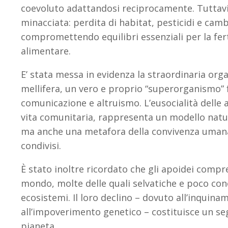
coevoluto adattandosi reciprocamente. Tuttavi
minacciata: perdita di habitat, pesticidi e cam
compromettendo equilibri essenziali per la ferti
alimentare.
E’ stata messa in evidenza la straordinaria orga
mellifera, un vero e proprio “superorganismo”
comunicazione e altruismo. L’eusocialità delle a
vita comunitaria, rappresenta un modello natura
ma anche una metafora della convivenza umana b
condivisi.
È stato inoltre ricordato che gli apoidei compr
mondo, molte delle quali selvatiche e poco cono
ecosistemi. Il loro declino – dovuto all’inquina
all’impoverimento genetico – costituisce un seg
pianeta.