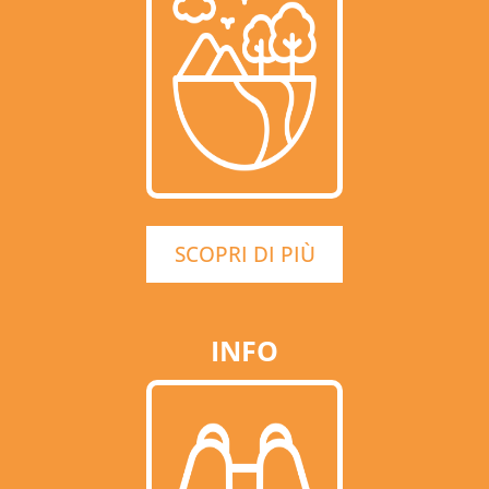
SCOPRI DI PIÙ
INFO