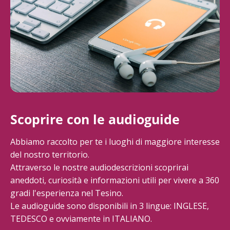
Scoprire con le audioguide
Abbiamo raccolto per te i luoghi di maggiore interesse
del nostro territorio.
Attraverso le nostre audiodescrizioni scoprirai
aneddoti, curiosità e informazioni utili per vivere a 360
gradi l'esperienza nel Tesino.
Le audioguide sono disponibili in 3 lingue: INGLESE,
TEDESCO e ovviamente in ITALIANO.