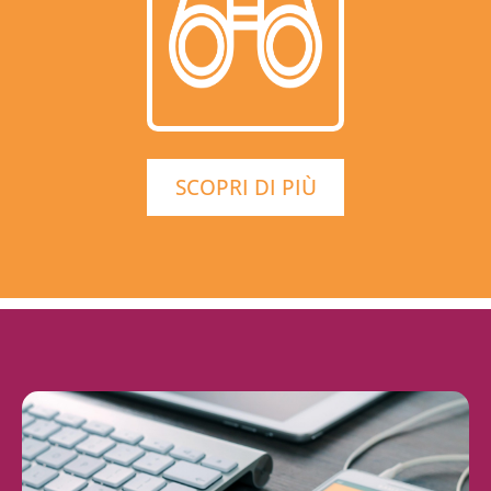
SCOPRI DI PIÙ